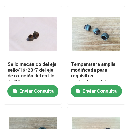
Sello mecánico del eje
Temperatura amplia
sello/16*28*7 del eje
modificada para
de rotación del estilo
requisitos
de QB pequeño
particulares del
tamaño de los sellos
Hogar
Enviar Consulta
Enviar Consulta
de aceite del tronco
de válvula de motor
automotriz de NBR
Productos
Sobre nosotros