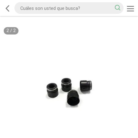
2
/
2