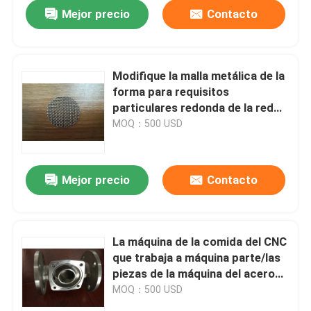
Mejor precio
Contacto
Modifique la malla metálica de la
forma para requisitos
particulares redonda de la red
del metal del tamaño/del acero
MOQ：500 USD
inoxidable de las cestas de los
filtros
Mejor precio
Contacto
Hogar
La máquina de la comida del CNC
que trabaja a máquina parte/las
Productos
piezas de la máquina del acero
de carbono del pulverizador de
MOQ：500 USD
la comida
Sobre nosotros