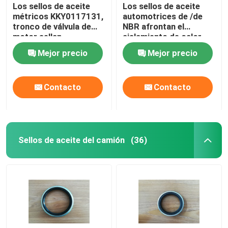
Los sellos de aceite
Los sellos de aceite
métricos KKY0117131,
automotrices de /de
tronco de válvula de
NBR afrontan el
motor sellan
aislamiento de calor
resistencia de abrasión
principal del sello del
Mejor precio
Mejor precio
cigüeñal
Contacto
Contacto
Sellos de aceite del camión
(36)