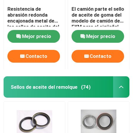
Resistencia de
El camión parte el sello
abrasión redonda
de aceite de goma del
encajonada metal de
modelo de camión de
los sellos de aceite del
FKM para el cigüeñal,
camión del tamaño
resistente de alta
Mejor precio
Mejor precio
estándar
temperatura
Contacto
Contacto
Sellos de aceite del remolque
(74)