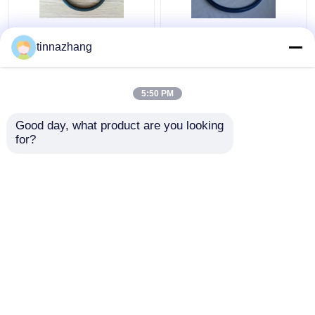
Sello hidráulico del
Resistencia solvente
tinnazhang
labio de la resistencia
del azul de la PU de
de rasgón, sello de
aceite del sello U de la
aceite durable del
taza del sello hidráulico
5:50 PM
poliuretano con hierro
de alta resistencia del
Mejor precio
Mejor precio
pistón
Good day, what product are you looking 
for?
Contacto
Contacto
Vea más
Inicio
Mapa del Sitio
Contactar Ahora
Desktop Site
Mapa del Sitio
Privacy Policy