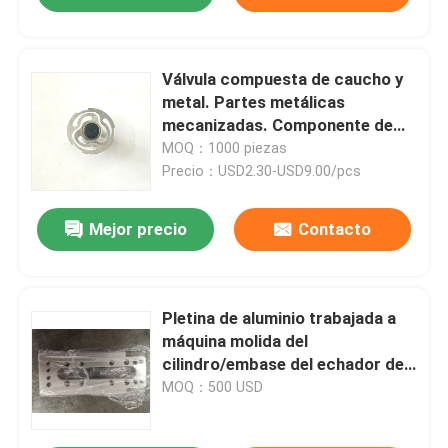
Válvula compuesta de caucho y
metal. Partes metálicas
mecanizadas. Componente de
control de automóviles.
MOQ：1000 piezas
Precio：USD2.30-USD9.00/pcs
Mejor precio
Contacto
Pletina de aluminio trabajada a
máquina molida del
cilindro/embase del echador del
soporte del reborde
MOQ：500 USD