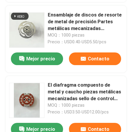
Ensamblaje de discos de resorte
de metal de precisión Partes
metálicas mecanizadas
Componente de control de
MOQ：1000 piezas
automóviles
Precio：USD0.40-USD5.50/pcs
Mejor precio
Contacto
El diafragma compuesto de
metal y caucho piezas metálicas
mecanizadas sello de control
automotriz
MOQ：1000 piezas
Precio：USD3.50-USD12.00/pcs
Mejor precio
Contacto