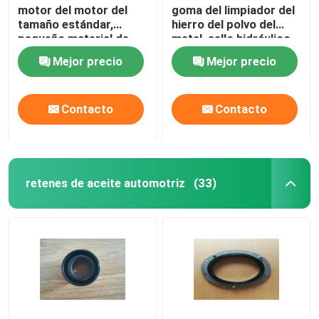
motor del motor del
goma del limpiador del
tamaño estándar,
hierro del polvo del
sellos de aceite del tronco de válvula
pequeño material de
metal, sello hidráulico
goma del sello HNR del
azul del pistón de Rod
Mejor precio
Mejor precio
polvo de Brown
Piezas de reparación del motor
Contacto
Contacto
Casquillo de empaquetadura de la fibra
retenes de aceite automotriz
(33)