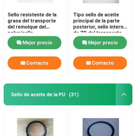
Sello resistente de la
Tipo sello de aceite
grasa del transporte
principal de la parte
del remolque del
posterior, sello interno
polvo/sello
de ZD del transporte
OW53.98X85.62X9.52
para el remolque ligero
Mejor precio
Mejor precio
de la rueda del
ZD63.5X85.22X11.8
remolque
Contacto
Contacto
Sello de aceite de la PU
(31)