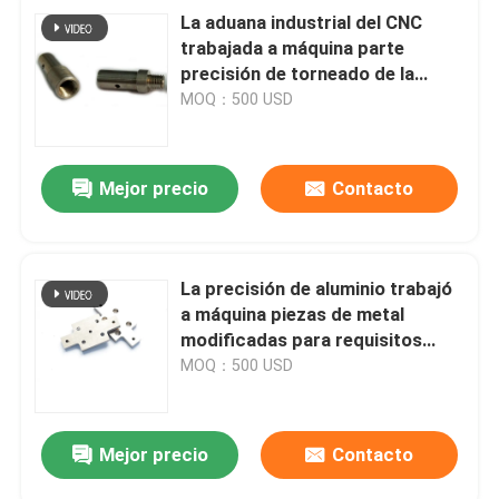
La aduana industrial del CNC
trabajada a máquina parte
precisión de torneado de la
pieza del torno de cobre amarillo
MOQ：500 USD
la alta
Mejor precio
Contacto
La precisión de aluminio trabajó
a máquina piezas de metal
modificadas para requisitos
particulares del CNC del tamaño
MOQ：500 USD
de las piezas de metal
Mejor precio
Contacto