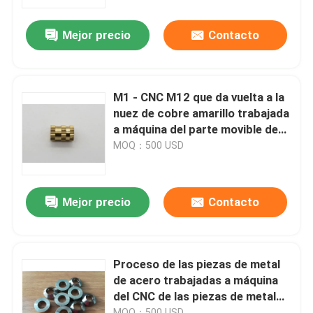
Mejor precio
Contacto
Viaje de la fábrica
Control de calidad
M1 - CNC M12 que da vuelta a la
nuez de cobre amarillo trabajada
Éntrenos en contacto con
a máquina del parte movible de
Kunrled de las piezas de metal
MOQ：500 USD
Pida una cita
Mejor precio
Contacto
Retén de aceite de goma
retenes de aceite automotriz
Proceso de las piezas de metal
de acero trabajadas a máquina
del CNC de las piezas de metal
Sellos de aceite del camión
que forjan para la industria
MOQ：500 USD