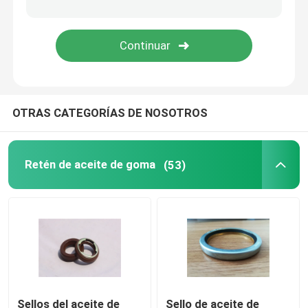
Piezas moldeadas de caucho
juntas de goma de encargo
OTRAS CATEGORÍAS DE NOSOTROS
Lavadora de lacre del metal
piezas trabajadas a máquina del metal
Retén de aceite de goma
(53)
Moldeados de plástico
Fijaciones y sujeciones del metal
sello mecánico del eje
Sellos del aceite de
Sello de aceite de