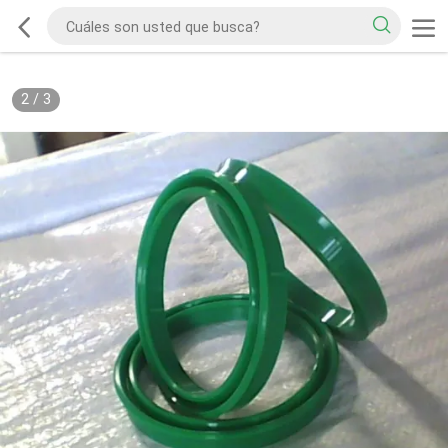
2
/
3