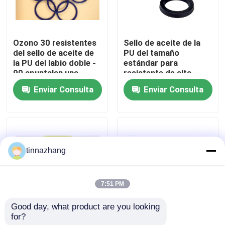
Viaje de la fábrica
Ozono 30 resistentes
Sello de aceite de la
del sello de aceite de
PU del tamaño
Control de calidad
la PU del labio doble -
estándar para
90 apuntalan una
resistente de alta
dureza
temperatura
Enviar Consulta
Enviar Consulta
Éntrenos en contacto con
hidráulico industrial
Pida una cita
tinnazhang
Retén de aceite de goma
7:51 PM
retenes de aceite automotriz
Good day, what product are you looking 
for?
Tipo aprobación
Tipo material voltaje
Sellos de aceite del camión