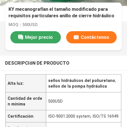
KY mecanografían el tamaño modificado para
requisitos particulares anillo de cierre hidráulico
del aceite de la PU para el agujero 20×30×7 del
MOQ：500USD
árbol
Mejor precio
Contáctenos
DESCRIPCIóN DE PRODUCTO
sellos hidráulicos del poliuretano
,
Alta luz:
sellos de la pompa hydráulica
Cantidad de orde
500USD
n mínima
Certificación
ISO-9001:2000 system, ISO/TS 16949