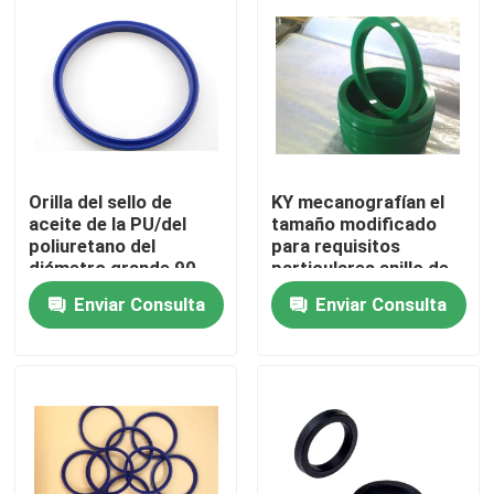
Orilla del sello de
KY mecanografían el
aceite de la PU/del
tamaño modificado
poliuretano del
para requisitos
diámetro grande 90
particulares anillo de
una alta resistencia de
cierre hidráulico del
Enviar Consulta
Enviar Consulta
desgaste de la dureza
aceite de la PU para el
agujero 20×30×7 del
Hogar
árbol
Productos
Sobre nosotros