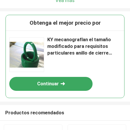
Vea más
Obtenga el mejor precio por
KY mecanografían el tamaño
modificado para requisitos
particulares anillo de cierre
hidráulico del aceite de la PU
para el agujero 20×30×7 del
árbol
Continuar
Productos recomendados