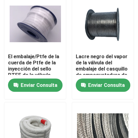
El embalaje/Ptfe de la
Lacre negro del vapor
cuerda de Ptfe de la
de la válvula del
inyección del sello
embalaje del casquillo
PTFE de la válvula
de empaquetadura de
trenzó color blanco
la fibra/del grafito de
Enviar Consulta
Enviar Consulta
que embalaba
Ptfe
Hogar
Productos
Sobre nosotros