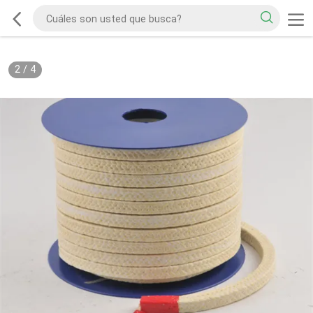
2
/
4