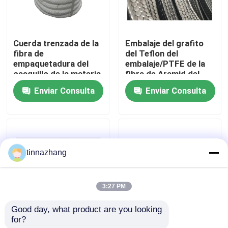
Viaje de la fábrica
Cuerda trenzada de la
Embalaje del grafito
fibra de
del Teflon del
Control de calidad
empaquetadura del
embalaje/PTFE de la
casquillo de la materia
fibra de Aramid del
textil del cuadrado
aislamiento térmico
Enviar Consulta
Enviar Consulta
Éntrenos en contacto con
trenzado blanco de la
fibra de cerámica
Pida una cita
tinnazhang
Retén de aceite de goma
3:27 PM
retenes de aceite automotriz
Good day, what product are you looking 
for?
Resistencia pura de la
Casquillo de
Sellos de aceite del camión