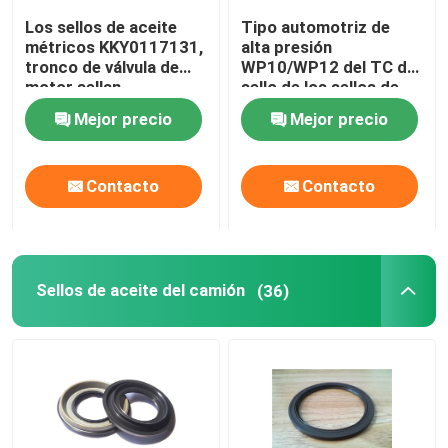
Los sellos de aceite
Tipo automotriz de
sellos de aceite del tronco de válvula
métricos KKY0117131,
alta presión
tronco de válvula de
WP10/WP12 del TC del
motor sellan
sello de los sellos de
Piezas de reparación del motor
resistencia de abrasión
aceite/de aceite del
Mejor precio
Mejor precio
labio doble
Casquillo de empaquetadura de la fibra
Contacto
Contacto
Sellos de aceite del camión
(36)