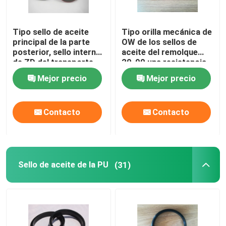
Tipo sello de aceite
Tipo orilla mecánica de
principal de la parte
OW de los sellos de
posterior, sello interno
aceite del remolque
de ZD del transporte
20-90 una resistencia
para el remolque ligero
del frío de la dureza
Mejor precio
Mejor precio
ZD63.5X85.22X11.8
Contacto
Contacto
Sello de aceite de la PU
(31)