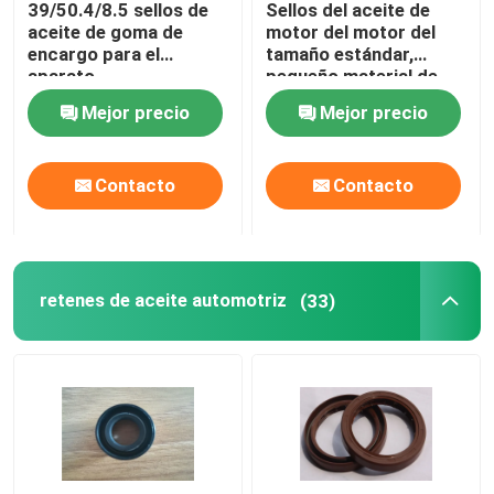
39/50.4/8.5 sellos de
Sellos del aceite de
aceite de goma de
motor del motor del
Piezas moldeadas de caucho
encargo para el
tamaño estándar,
aparato
pequeño material de
electrodoméstico
goma del sello HNR del
Mejor precio
Mejor precio
KK15026154
polvo de Brown
juntas de goma de encargo
Contacto
Contacto
Lavadora de lacre del metal
piezas trabajadas a máquina del metal
retenes de aceite automotriz
(33)
Moldeados de plástico
Fijaciones y sujeciones del metal
sello mecánico del eje