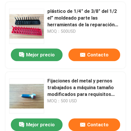
plástico de 1/4" de 3/8" del 1/2
el” moldeado parte las
herramientas de la reparación
auto del tenedor del zócalo
MOQ：500USD
Mejor precio
Contacto
Fijaciones del metal y pernos
trabajados a máquina tamaño
Hogar
modificados para requisitos
particulares del hex. del acero
MOQ：500 USD
inoxidable de las sujeciones
Productos
Mejor precio
Contacto
Escoja/el SPL enlazado automotriz 133.3*218*21.6 del sello de los sellos de aceite del labio doble
Sobre nosotros