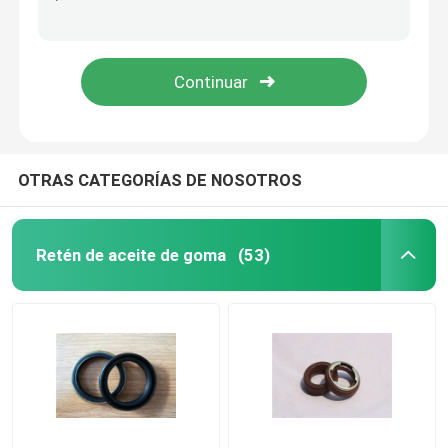
Lavadoras de lacre enlazadas metal, orilla métrica de las lavadoras de lacre 40-90 una dureza
Los sellos de aceite de alta presión del remolque 90*110*7 para la rueda engrasan/la resistencia de ozono
Sellos de aceite del remolque
Sellos de aceite del remolque del metal durable/resistencia a la corrosión de goma del sello del eje del eje
Sello industrial del labio del transporte, alta dureza del labio doble del sello impermeable del eje
Sello de aceite de la PU
Sello del labio del aceite
OTRAS CATEGORÍAS DE NOSOTROS
arranque de polvo de caucho
Retén de aceite de goma
(53)
Sello de la lavadora
Lavadora plana de PTFE
Sello del anillo o