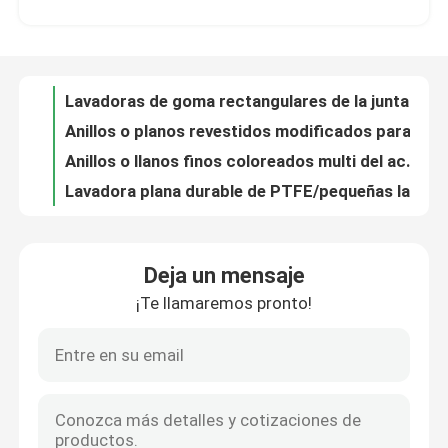
El caucho moldeado el Irregular de goma moldeado de las piezas del diámetro grande sella el anillo
Las piezas de goma industriales de la forma irregular moldearon las juntas de goma/los anillos o especiales
Viaje de la fábrica
Sello esquelético del labio del aceite 78*100*14.5 para la resistencia de ozono de los automóviles
Lavadoras de goma rectangulares de la junta, resistente alcalino de la junta de goma de
Control de calidad
Anillos o planos revestidos modificados para requisitos particulares del metal, resistencia ácida de la pequeña del metal junta del anillo
Anillos o llanos finos coloreados multi del acero inoxidable del cobre de la lavadora de lacre del metal azules
Éntrenos en contacto con
Lavadora plana durable de PTFE/pequeñas lavadoras Tamperature alto-bajo del Teflon resistente
La goma de silicona de encargo de la resistencia química parte los sellos de goma especiales del anillo o
Pida una cita
El latón/el cobre del CNC trabajó a máquina las piezas para el coche, tolerancia baja por encargo de las piezas de metal
Deja un mensaje
Altas muestras de torneado trabajadas a máquina OEM de las piezas del CNC de las piezas de metal de la precisión aceptables
¡Te llamaremos pronto!
Retén de aceite de goma
Piezas trabajadas a máquina negras del acero inoxidable, pequeñas piezas de metal que trabajan a máquina para automotriz
Las piezas de goma del OEM del color rojo, caucho del uretano/EPDM parte resistencia de ozono
El TC mecanografía el sello/el sello con eje trasero 38*50*7 0 ~ del labio del aceite del eje presión 32Mpa
retenes de aceite automotriz
Sellos de la grasa del eje del remolque del tamaño/sello de encargo de la grasa del labio doble para los transportes de rueda
Extensión termal baja de las juntas de la forma de O de la lavadora consolidada de goma de goma de encargo del metal
Sellos de aceite del camión