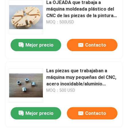
La OJEADA que trabaja a
máquina moldeada plástico del
CNC de las piezas de la pintura
del color parte resistencia al
MOQ：500USD
calor
Mejor precio
Contacto
Las piezas que trabajaban a
máquina muy pequeñas del CNC,
acero inoxidable/aluminio
trabajaron a máquina piezas
MOQ：500 USD
Mejor precio
Contacto