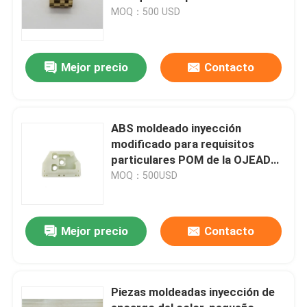
Kunrled de las piezas de metal
MOQ：500 USD
Mejor precio
Contacto
ABS moldeado inyección
modificado para requisitos
particulares POM de la OJEADA
de la PC de las piezas del
MOQ：500USD
plástico del CNC que trabaja a
máquina a OEM /ODM
Mejor precio
Contacto
Piezas moldeadas inyección de