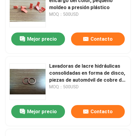
encargo del color, pequeño
moldeo a presión plástico
MOQ：500USD
Mejor precio
Contacto
Lavadoras de lacre hidráulicas
consolidadas en forma de disco,
piezas de automóvil de cobre de
las lavadoras de lacre
MOQ：500USD
Mejor precio
Contacto