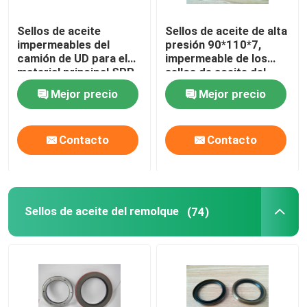
Sellos de aceite
Sellos de aceite de alta
impermeables del
presión 90*110*7,
camión de UD para el
impermeable de los
material principal SPR
sellos de aceite del
85*110*15/21.3 de la
remolque de MVQ/de
Mejor precio
Mejor precio
caja de cambios ACM
FKM
Contacto
Contacto
Sellos de aceite del remolque
(74)